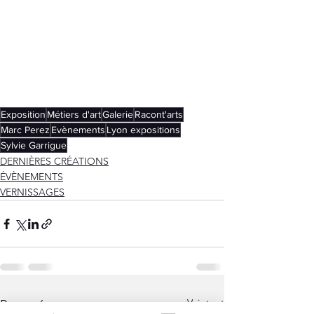
Exposition
Métiers d'art
Galerie
Racont'arts
Marc Perez
Evènements
Lyon expositions
Sylvie Garrigue
DERNIÈRES CRÉATIONS
ÉVÈNEMENTS
VERNISSAGES
Voir tout
Posts récents