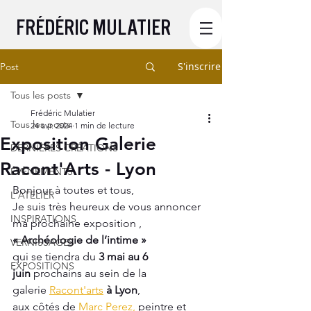
FRÉDÉRIC MULATIER
S'inscrire
Post
Tous les posts
Frédéric Mulatier
Tous les posts
24 avr. 2024
1 min de lecture
Exposition Galerie
DERNIÈRES CRÉATIONS
Racont'Arts - Lyon
ÉVÈNEMENTS
Bonjour à toutes et tous,
L'ATELIER
Je suis très heureux de vous annoncer 
INSPIRATIONS
ma prochaine exposition ,
« Archéologie de l’intime »
VERNISSAGES
qui se tiendra du 
3 mai au 6 
EXPOSITIONS
juin
 prochains au sein de la 
galerie 
Racont'arts
 à Lyon
,
aux côtés de 
Marc Perez,
 peintre et 