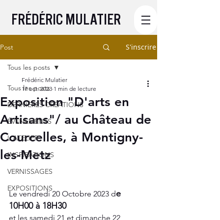
FRÉDÉRIC MULATIER
S'inscrire
Post
Tous les posts
Frédéric Mulatier
Tous les posts
17 oct. 2023
1 min de lecture
Exposition "D'arts en
DERNIÈRES CRÉATIONS
Artisans"/ au Château de
ÉVÈNEMENTS
Courcelles, à Montigny-
L'ATELIER
les-Metz
INSPIRATIONS
VERNISSAGES
EXPOSITIONS
e 
Le vendredi 20 Octobre 2023 d
10H00 à 18H30
et les samedi 21 et dimanche 22 