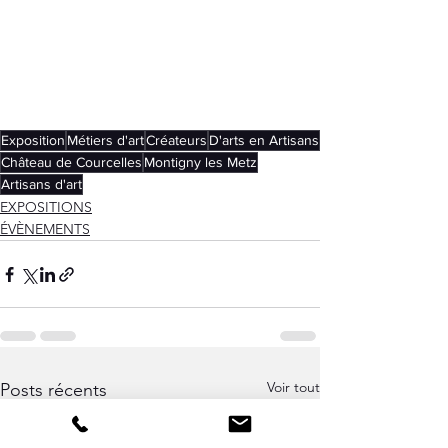
Exposition
Métiers d'art
Créateurs
D'arts en Artisans
Château de Courcelles
Montigny les Metz
Artisans d'art
EXPOSITIONS
ÉVÈNEMENTS
Voir tout
Posts récents